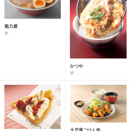
魁力屋
3F
かつや
3F
大戸屋ごはん処