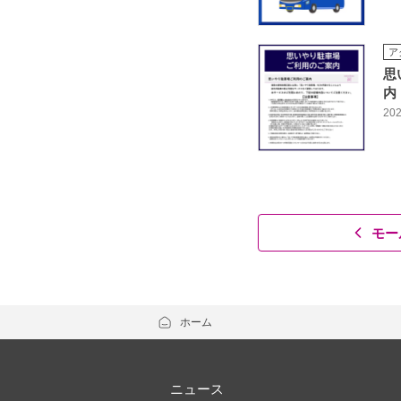
ア
思
内
202
モー
ホーム
ニュース