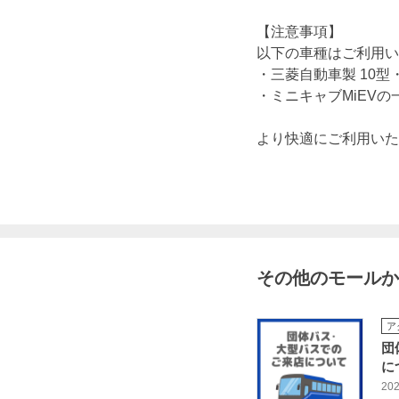
【注意事項】
以下の車種はご利用い
・三菱自動車製 10型・1
・ミニキャブMiEVの一
より快適にご利用いた
その他のモールか
ア
団
に
202