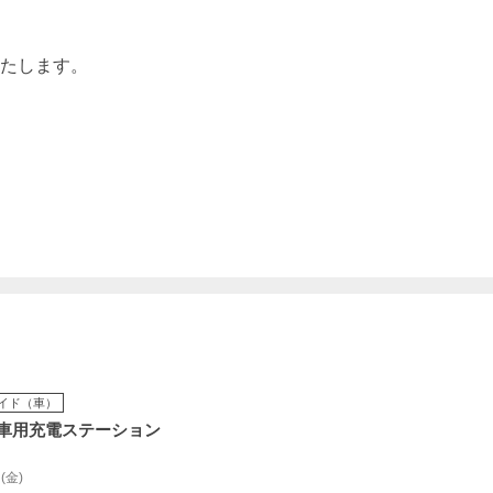
たします。
イド（車）
車用充電ステーション
 (金)