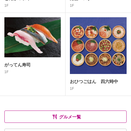
1F
1F
がってん寿司
1F
おひつごはん 四六時中
1F
グルメ一覧